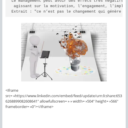
Le management peut avoir des effets très négatifs e
 agissant sur la motivation, l'engagement, l'implic
Extrait : "ce n’est pas le changement qui génère l
<iframe
src= »https://www.linkedin.com/embed/feed/update/urn:li:share:653
6268899082608641″ allowfullscreen= » » width= »504″ height= »566″
frameborder= »0″></iframe>