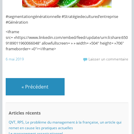
#segmentationgénérationnelle #Stratégiedecultured’entreprise
#Génération
<iframe
src= »https://www.linkedin.com/embed/feed/update/urn:li:share:650
9189011960066048″ allowfullscreen= » » width= »504″ height= »706″
frameborder= »0″></iframe>
6 mai 2019
Laisser un commentaire
«
Précédent
Articles récents
QVT, RPS, Le problème du management à la française, un article qui
remet en cause les pratiques actuelles
Le management organisationnel