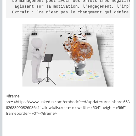
Le management peut avoir des effets très négatifs e
 agissant sur la motivation, l'engagement, l'implic
Extrait : "ce n’est pas le changement qui génère l
<iframe
src= »https://www.linkedin.com/embed/feed/update/urn:li:share:653
6268899082608641″ allowfullscreen= » » width= »504″ height= »566″
frameborder= »0″></iframe>