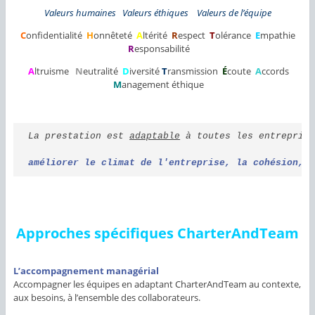
Valeurs humaines Valeurs éthiques Valeurs de l’équipe
C
onfidentialité
H
onnêteté
A
ltérité
R
espect
T
olérance
E
mpathie
R
esponsabilité
A
ltruisme
N
eutralité
D
iversité
T
ransmission
É
coute
A
ccords
M
anagement éthique
La prestation est 
adaptable
 à toutes les entrepris
améliorer le climat de l'entreprise, la cohésion, 
Approches spécifiques CharterAndTeam
L’accompagnement managérial
Accompagner les équipes en adaptant CharterAndTeam au contexte,
aux besoins, à l’ensemble des collaborateurs.