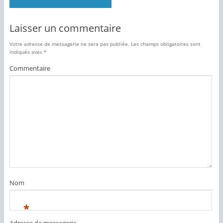
a
d
n
a
s
n
u
s
Laisser un commentaire
n
u
e
n
n
e
Votre adresse de messagerie ne sera pas publiée.
Les champs obligatoires sont
o
n
u
o
indiqués avec
*
v
u
e
v
Commentaire
l
e
l
l
e
l
f
e
e
f
n
e
ê
n
t
ê
r
t
e
r
)
e
)
Nom
*