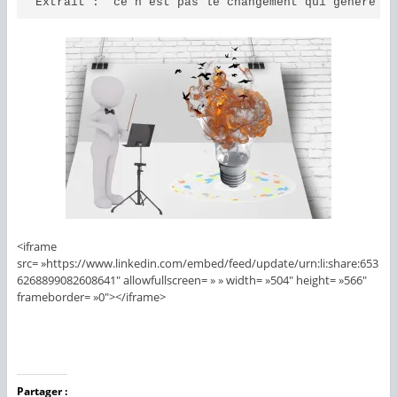
Extrait : "ce n’est pas le changement qui génère l
<iframe
src= »https://www.linkedin.com/embed/feed/update/urn:li:share:653
6268899082608641″ allowfullscreen= » » width= »504″ height= »566″
frameborder= »0″></iframe>
Partager :