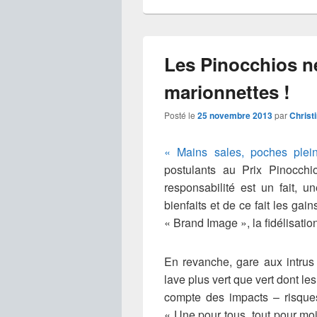
Les Pinocchios n
marionnettes !
Posté le
25 novembre 2013
par
Christ
« Mains sales, poches plei
postulants au Prix Pinocchio
responsabilité est un fait, 
bienfaits et de ce fait les gai
« Brand Image », la fidélisation
En revanche, gare aux intrus 
lave plus vert que vert dont l
compte des impacts – risque
« Une pour tous, tout pour moi