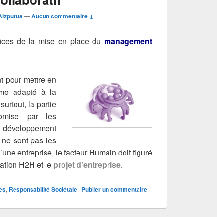
Aizpurua
—
Aucun commentaire ↓
fices de la mise en place du
management
nt pour mettre en
me adapté à la
 surtout, la partie
omise par les
en développement
 ne sont pas les
’une entreprise, le facteur Humain doit figuré
lation H2H et le
projet d’entreprise
.
es
,
Responsabilité Sociétale
|
Publier un commentaire