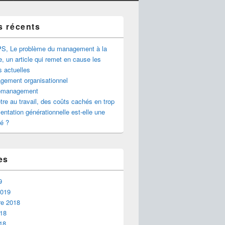
s récents
S, Le problème du management à la
e, un article qui remet en cause les
s actuelles
gement organisationnel
omanagement
tre au travail, des coûts cachés en trop
ntation générationnelle est-elle une
é ?
es
9
2019
e 2018
018
18