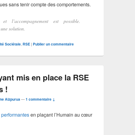
ques sans tenir compte des comportements.
t et l’accompagnement est possible.
ne solution.
té Sociétale
,
RSE
|
Publier un commentaire
yant mis en place la RSE
s !
ine Aizpurua
—
1 commentaire ↓
s performantes
en plaçant l’Humain au cœur