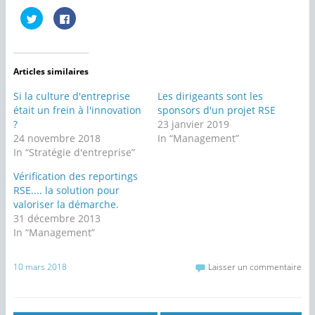
C
C
l
l
i
i
q
q
u
u
e
e
z
z
Articles similaires
p
p
o
o
u
u
Si la culture d'entreprise
Les dirigeants sont les
r
r
p
p
était un frein à l'innovation
sponsors d'un projet RSE
a
a
?
23 janvier 2019
r
r
t
t
24 novembre 2018
In “Management”
a
a
g
g
In “Stratégie d'entreprise”
e
e
r
r
Vérification des reportings
s
s
u
u
RSE.... la solution pour
r
r
T
F
valoriser la démarche.
w
a
31 décembre 2013
i
c
t
e
In “Management”
t
b
e
o
r
o
(
k
10 mars 2018
Laisser un commentaire
o
(
u
o
v
u
r
v
e
r
d
e