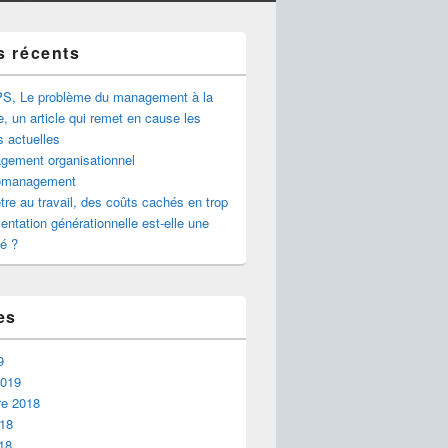
s récents
S, Le problème du management à la
e, un article qui remet en cause les
s actuelles
gement organisationnel
omanagement
tre au travail, des coûts cachés en trop
ntation générationnelle est-elle une
é ?
es
9
2019
e 2018
018
18