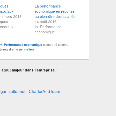
sques
La performance
osociaux
économique en réponse
ptembre 2013
au bien-être des salariés
sques
14 août 2016
osociaux”
In “Performance
économique”
nt
,
Performance économique
et marqué comme
Enregistrer le
permalien
.
 atout majeur dans l’entreprise.”
ganisationnel - CharterAndTeam