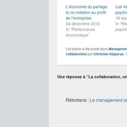
o
o
L'économie du partage,
u
u
Les ri
r
r
la co-création au profit
psych
p
p
a
a
de l'entreprise.
18 se
r
r
24 décembre 2013
t
t
In “Ri
a
a
In “Performance
psych
g
g
e
e
économique”
r
r
s
s
u
u
r
r
Cet article a été posté dans
Manageme
T
F
collaboration
w
a
par
Christine Aizpurua
. 
i
c
t
e
t
b
e
o
r
o
(
k
Une réponse à “La collaboration, un
o
(
u
o
v
u
r
v
e
r
d
e
a
d
Rétroliens :
Le management or
n
a
s
n
u
s
n
u
e
n
n
e
o
n
u
o