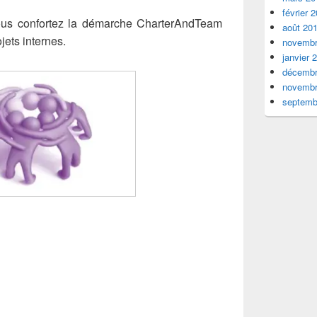
février 
ous confortez la démarche CharterAndTeam
août 20
jets internes.
novembr
janvier 
décembr
novembr
septemb