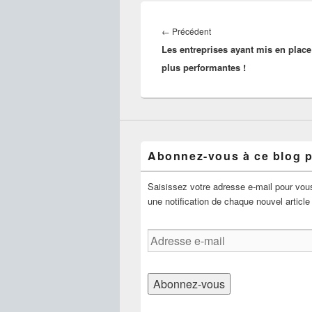
Navigation
de
Article
←
Précédent
l’article
Les entreprises ayant mis en plac
précédent :
plus performantes !
Abonnez-vous à ce blog p
Saisissez votre adresse e-mail pour vous
une notification de chaque nouvel article
Adresse
e-
mail
Abonnez-vous