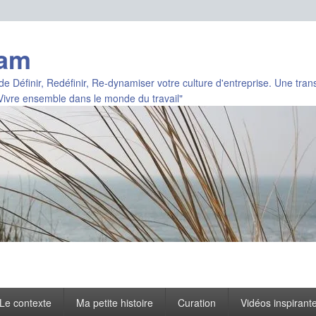
eam
éfinir, Redéfinir, Re-dynamiser votre culture d'entreprise. Une trans
ivre ensemble dans le monde du travail"
Le contexte
Ma petite histoire
Curation
Vidéos inspirant