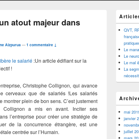
Zone
Article
principale
 un atout majeur dans
de
widget
QVT, RP
pour
français
la
pratique
ine Aizpurua
—
1 commentaire ↓
barre
Le mana
latérale
Le neur
ibère le salarié
:Un article édifiant sur la
Le mal ê
ctif !
La segme
nécessit
entreprise, Christophe Collignon, qui avance
de cerveaux que de salariés !Les salariés
Archiv
se montrer plein de bon sens. C’est justement
Collignon a mis en avant. Inciter ses
mai 201
ans l’entreprise pour créer une stratégie de
janvier 
quer de la concurrence étrangère, est une
novembr
étale centrée sur l’Humain.
juillet 2
mars 20