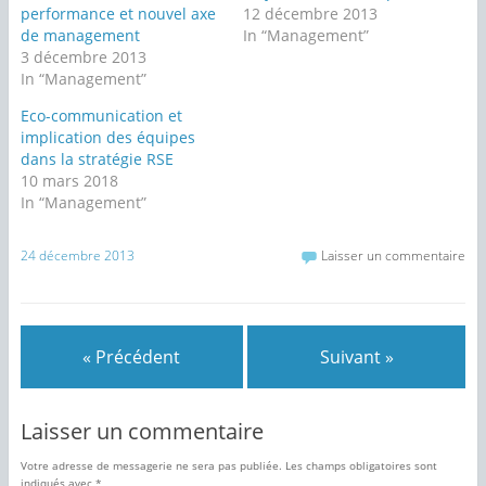
a
a
performance et nouvel axe
12 décembre 2013
r
r
t
t
de management
In “Management”
a
a
g
g
3 décembre 2013
e
e
In “Management”
r
r
s
s
u
u
Eco-communication et
r
r
T
F
implication des équipes
w
a
dans la stratégie RSE
i
c
t
e
10 mars 2018
t
b
e
o
In “Management”
r
o
(
k
o
(
u
o
24 décembre 2013
Laisser un commentaire
v
u
r
v
e
r
d
e
a
d
n
a
s
n
« Précédent
Suivant »
u
s
n
u
e
n
n
e
o
n
u
o
Laisser un commentaire
v
u
e
v
l
e
Votre adresse de messagerie ne sera pas publiée.
Les champs obligatoires sont
l
l
e
l
indiqués avec
*