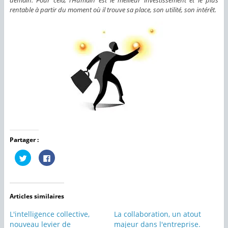
demain. Pour cela, l’Humain est le meilleur investissement et le plus
rentable à partir du moment où il trouve sa place, son utilité, son intérêt.
Partager :
C
C
l
l
i
i
q
q
u
u
e
e
z
z
Articles similaires
p
p
o
o
u
u
L'intelligence collective,
La collaboration, un atout
r
r
p
p
nouveau levier de
majeur dans l'entreprise.