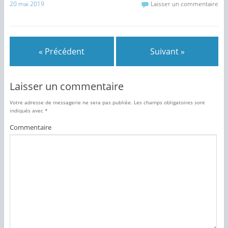
20 mai 2019
Laisser un commentaire
d
e
a
d
n
a
s
n
u
s
n
u
e
n
n
e
« Précédent
Suivant »
o
n
u
o
v
u
e
v
l
e
Laisser un commentaire
l
l
e
l
f
e
e
f
Votre adresse de messagerie ne sera pas publiée.
Les champs obligatoires sont
n
e
indiqués avec
*
ê
n
t
ê
Commentaire
r
t
e
r
)
e
)