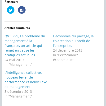
Partager :
C
C
l
l
i
i
q
q
u
u
e
e
z
z
Articles similaires
p
p
o
o
u
u
QVT, RPS, Le problème du
L'économie du partage, la
r
r
p
p
management à la
co-création au profit de
a
a
française, un article qui
l'entreprise.
r
r
t
t
remet en cause les
24 décembre 2013
a
a
g
g
pratiques actuelles
In “Performance
e
e
24 mai 2019
économique”
r
r
s
s
In “Management”
u
u
r
r
T
F
L'intelligence collective,
w
a
nouveau levier de
i
c
t
e
performance et nouvel axe
t
b
e
o
de management
r
o
3 décembre 2013
(
k
o
(
In “Management”
u
o
v
u
r
v
e
r